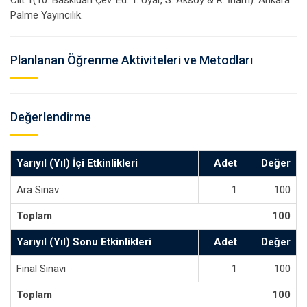
Cilt 1(10. Baskıdan Çev. Ed. T. Uyar, S. Aksoy & R. İnam). Ankara:
Palme Yayıncılık.
Planlanan Öğrenme Aktiviteleri ve Metodları
Değerlendirme
Yarıyıl (Yıl) İçi Etkinlikleri
Adet
Değer
Ara Sınav
1
100
Toplam
100
Yarıyıl (Yıl) Sonu Etkinlikleri
Adet
Değer
Final Sınavı
1
100
Toplam
100