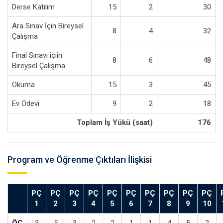
Derse Katılım
15
2
30
Ara Sınav İçin Bireysel
8
4
32
Çalışma
Final Sınavı içiin
8
6
48
Bireysel Çalışma
Okuma
15
3
45
Ev Ödevi
9
2
18
Toplam İş Yükü (saat)
176
Program ve Öğrenme Çıktıları İlişkisi
PÇ
PÇ
PÇ
PÇ
PÇ
PÇ
PÇ
PÇ
PÇ
PÇ
1
2
3
4
5
6
7
8
9
10