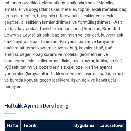
tablonun özellikleri, elementlerin sınıflandırılması -Metaller,
ametaller ve soygazlar (alkali metaller, toprak alkali metaller, baş
grup elementleri, halojenler) -Kimyasal bileşikler ve bileşik
çeşitleri, bileşiklerin isimlendirilmesi ve formülleştirilmesi -Asit
ve baz kavramları, farklı bilim insanlarına (Arhenius, Brönsted-
Lowry ve Lewis) ait asit -baz tanımları ve içerikleri, kuvvetli asit-
baz, zayıf asit-baz tanımları -Kimyasal bağlar ve kimyasal
bağlara ait temel kavramlar, iyonik bağ, kovalent bağ, bağ
enerjisi, değerlik bağ kuramı ve molekül geometrileri ve
hibritleşme -Moleküller arası etkileşimler (sıvılar, katılar, gazlar)
-Çözelti tanımı ve çözeltilerin fiziksel özellikleri ve ayırma
yöntemleri (kimyasalları farklı yöntemlerle ayırma, saflaştırma)
ve burada konusu geçen içeriklere ilişkin açık ve kapalı uçlu
deneyler
Haftalık Ayrıntılı Ders İçeriği
Hafta
Teorik
Uygulama
Laboratuvar