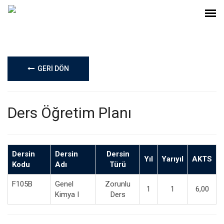
GERİ DÖN
Ders Öğretim Planı
Dersin
Dersin
Dersin
Yıl
Yarıyıl
AKTS
Kodu
Adı
Türü
F105B
Genel
Zorunlu
1
1
6,00
Kimya I
Ders