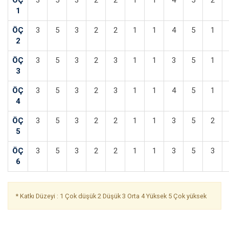
ÖÇ
3
5
3
2
2
1
1
4
5
2
1
ÖÇ
3
5
3
2
2
1
1
4
5
1
2
ÖÇ
3
5
3
2
3
1
1
3
5
1
3
ÖÇ
3
5
3
2
3
1
1
4
5
1
4
ÖÇ
3
5
3
2
2
1
1
3
5
2
5
ÖÇ
3
5
3
2
2
1
1
3
5
3
6
* Katkı Düzeyi : 1 Çok düşük 2 Düşük 3 Orta 4 Yüksek 5 Çok yüksek