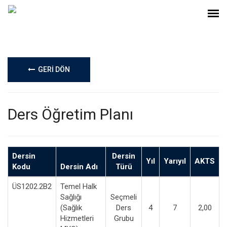
GERİ DÖN
Ders Öğretim Planı
Dersin
Dersin
Yıl
Yarıyıl
AKTS
Kodu
Dersin Adı
Türü
ÜS1202.2B2
Temel Halk
Sağlığı
Seçmeli
(Sağlık
Ders
4
7
2,00
Hizmetleri
Grubu