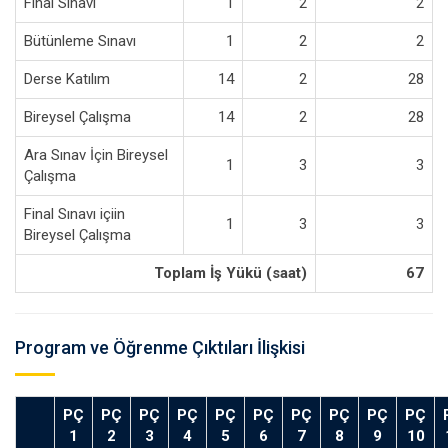
Final Sınavı
1
2
2
Bütünleme Sınavı
1
2
2
Derse Katılım
14
2
28
Bireysel Çalışma
14
2
28
Ara Sınav İçin Bireysel
1
3
3
Çalışma
Final Sınavı içiin
1
3
3
Bireysel Çalışma
Toplam İş Yükü (saat)
67
Program ve Öğrenme Çıktıları İlişkisi
PÇ
PÇ
PÇ
PÇ
PÇ
PÇ
PÇ
PÇ
PÇ
PÇ
1
2
3
4
5
6
7
8
9
10