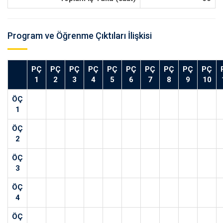
Program ve Öğrenme Çıktıları İlişkisi
PÇ
PÇ
PÇ
PÇ
PÇ
PÇ
PÇ
PÇ
PÇ
PÇ
1
2
3
4
5
6
7
8
9
10
ÖÇ
1
ÖÇ
2
ÖÇ
3
ÖÇ
4
ÖÇ