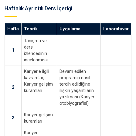
Haftalık Ayrıntılı Ders İçeriği
Hafta
Teorik
Uygulama
Laboratuvar
Tanışma ve
ders
1
izlencesinin
incelenmesi
Kariyerle ilgili
Devam edilen
kavramlar,
programın nasıl
Kariyer gelişim
tercih edildiğine
2
kuramları
ilişkin yaşantıların
yazılması (Kariyer
otobiyografisi)
Kariyer gelişim
3
kuramları
Kariyer