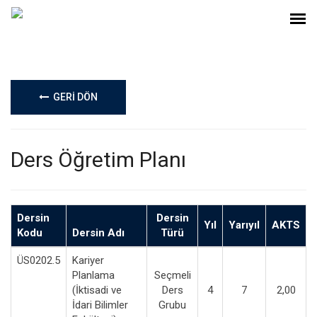
GERİ DÖN
Ders Öğretim Planı
Dersin
Dersin
Yıl
Yarıyıl
AKTS
Kodu
Dersin Adı
Türü
ÜS0202.5
Kariyer
Planlama
Seçmeli
(İktisadi ve
Ders
4
7
2,00
İdari Bilimler
Grubu