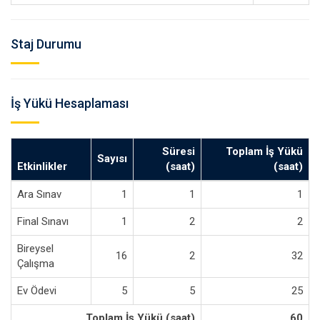
Staj Durumu
İş Yükü Hesaplaması
Süresi
Toplam İş Yükü
Sayısı
Etkinlikler
(saat)
(saat)
Ara Sınav
1
1
1
Final Sınavı
1
2
2
Bireysel
16
2
32
Çalışma
Ev Ödevi
5
5
25
Toplam İş Yükü (saat)
60